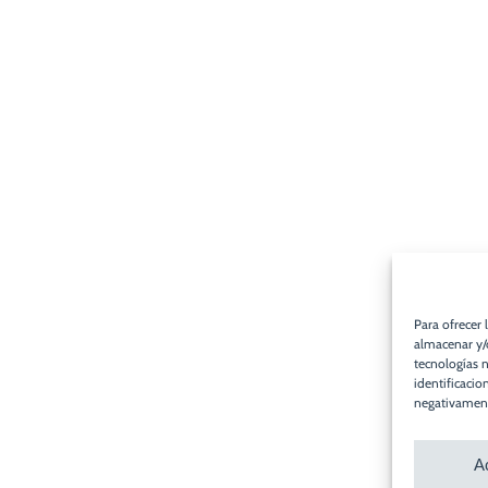
Para ofrecer 
almacenar y/o
tecnologías 
identificacio
negativamente
A