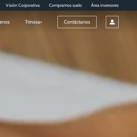
Visión Corporativa
Compramos suelo
Área inversores
enos
Trinosa+
Contáctanos