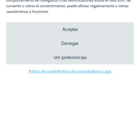
comportamiento de navegación o las identificaciones únicas en este sitio. No
consentir o retirar el consentimiento, puede afectar negativamente a ciertas
características y funciones.
Aceptar
Denegar
Ver preferencias
Política de cookies
Política de privacidad
Aviso Legal
Hoy os vamos a hablar de la nota de encargo,
también conocida como contrato de intermediación
inmobiliaria. Este documento recoge las cláusulas y
condiciones del encargo que hace un cliente, el
vendedor de la vivienda, a la agencia o agente
inmobiliario para que se haga cargo de la venta o
alquiler de una vivienda.
La nota de encargo genera una serie de obligaciones