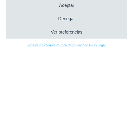
Aceptar
Denegar
Ver preferencias
Política de cookies
Política de privacidad
Aviso Legal
Puede que ya seas un profesional del orden, pero
no te vendrá mal dar un repaso a estos consejos
que hemos recopilado para organizar esas zonas
críticas de tu hogar como es la entrada, y el salón.
Ya contamos con el espacio que tenemos en la
entrada de la casa no es demasiado amplio, por lo
que hay que respetar ciertas reglas:
Dar prioridad a lo que necesitamos para
entrar o salir de casa: colgar las prendas de
abrigo, guardar las llaves, dejar la