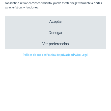
consentir o retirar el consentimiento, puede afectar negativamente a ciertas
características y funciones.
Aceptar
Denegar
Ver preferencias
Política de cookies
Política de privacidad
Aviso Legal
En Boadilla del Monte avanza uno de nuestros
proyectos más especiales: Bonart, un conjunto de
ocho villas que unen amplitud, diseño
contemporáneo y máxima privacidad en un entorno
privilegiado.
Más allá de la arquitectura, cada decisión en Bonart
responde a una visión clara: crear hogares con valor,
donde la calidad constructiva y la tranquilidad